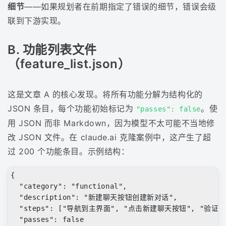
细节
——如果规划者在前期指定了错误的细节，错误会级
联到下游实现。
B. 功能列表文件
（feature_list.json）
这是文章 A 的核心发现。将所有功能分解为结构化的
JSON 条目，每个功能初始标记为
。使
"passes": false
用 JSON 而非 Markdown，因为模型不太可能不当地修
改 JSON 文件。在 claude.ai 克隆案例中，这产生了超
过 200 个功能条目。示例结构：
{
"category"
:
"functional"
,
"description"
:
"新建聊天按钮创建新对话"
,
"steps"
:
[
"导航到主界面"
,
"点击新建聊天按钮"
,
"验证
"passes"
:
false