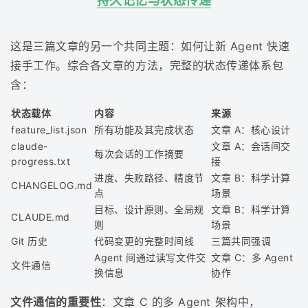
持久记忆与状态传递
这是三篇文章的另一个共同主题：如何让新 Agent 快速
接手工作。综合各文章的方法，完整的状态传递体系包
含：
状态载体
内容
来源
feature_list.json
所有功能及其完成状态
文章 A：核心设计
claude-
文章 A：会话间交
每次会话的工作摘要
progress.txt
接
进度、失败路径、精度节
文章 B：科学计算
CHANGELOG.md
点
场景
目标、设计原则、全局规
文章 B：科学计算
CLAUDE.md
则
场景
Git 历史
代码变更的完整时间线
三篇共同强调
Agent 间通过读写文件交
文章 C：多 Agent
文件通信
换信息
协作
文件通信的重要性
：文章 C 的多 Agent 架构中，