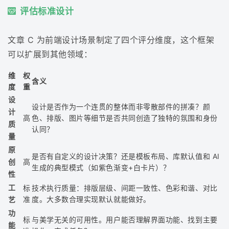
评估标准设计
文章 C 为前端设计场景制定了四个评分维度，这个框架
可以扩展到其他领域：
维
权
含义
度
重
设
设计是否作为一个连贯的整体而非零散部件的拼凑？颜
计
高
色、排版、图片等细节是否共同创造了独特的氛围和身份
质
认同？
量
原
是否有自定义的设计决策？还是模板布局、库默认值和 AI
创
高
生成的典型模式（如紫色渐变+白卡片）？
性
工
标
技术执行质量：排版层级、间距一致性、色彩和谐、对比
准
度。大多数合理实现默认就能做好。
艺
功
标
与美学无关的可用性。用户能否理解界面功能、找到主要
能