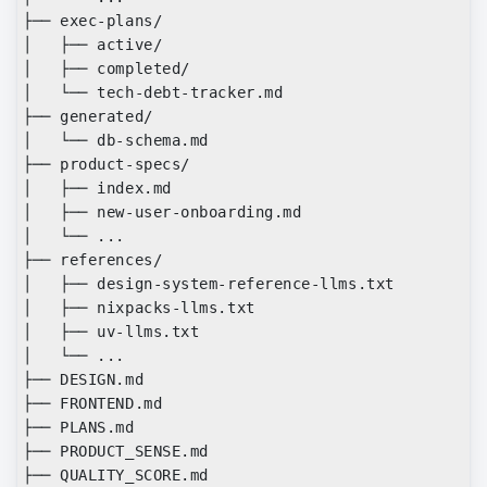
├── exec-plans/

│   ├── active/

│   ├── completed/

│   └── tech-debt-tracker.md

├── generated/

│   └── db-schema.md

├── product-specs/

│   ├── index.md

│   ├── new-user-onboarding.md

│   └── ...

├── references/

│   ├── design-system-reference-llms.txt

│   ├── nixpacks-llms.txt

│   ├── uv-llms.txt

│   └── ...

├── DESIGN.md

├── FRONTEND.md

├── PLANS.md

├── PRODUCT_SENSE.md

├── QUALITY_SCORE.md
